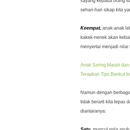
sayang kepada orang tu
sehari-hari sikap kita 
Keempat
,
anak-anak leb
kakek-nenek akan kebai
menyertai menjadi nilai
Anak Sering Marah dan
Terapkan Tips Berikut In
Namun dengan berbagai
tidak berarti kita lepa
diantaranya:
Satu
,
muncul pola asuh