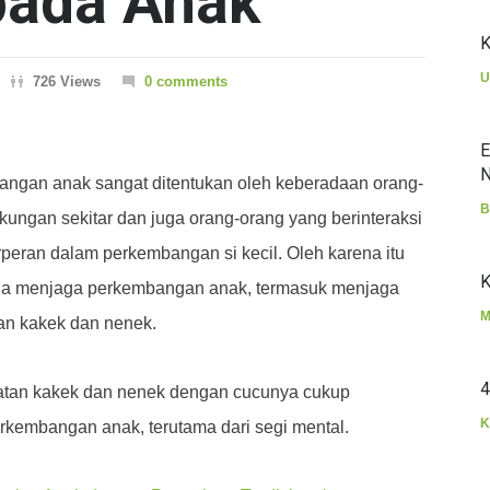
pada Anak
K
U
726 Views
0 comments
E
N
ngan anak sangat ditentukan oleh keberadaan orang-
B
gkungan sekitar dan juga orang-orang yang berinteraksi
peran dalam perkembangan si kecil. Oleh karena itu
K
aha menjaga perkembangan anak, termasuk menjaga
M
gan kakek dan nenek.
4
tan kakek dan nenek dengan cucunya cukup
K
kembangan anak, terutama dari segi mental.