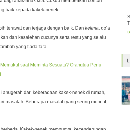
a bagi anak-anak kita. Cukup memberikan contoh
yang baik kepada kakek-nenek.
S
T
ih terawat dan terjaga dengan baik. Dan
kelima
, do’a
B
kan dan kesalehan cucunya serta restu yang selalu
 tambah yang tiada tara.
L
 Memukul saat Meminta Sesuatu? Orangtua Perlu
i
 anugerah dari keberadaan kakek-nenek di rumah,
s dari masalah. Beberapa masalah yang sering muncul,
 berbeda. Kakek-nenek mempunyai kecenderungan