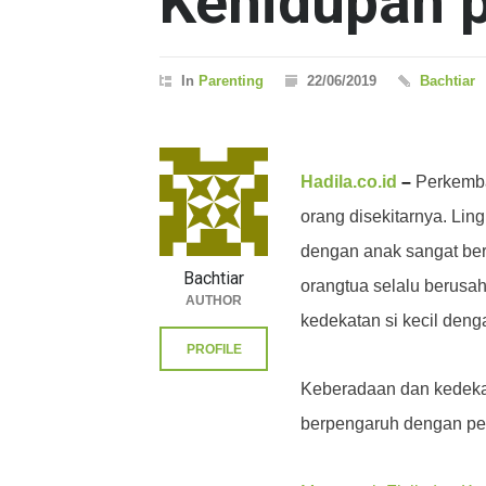
Kehidupan 
In
Parenting
22/06/2019
Bachtiar
Hadila.co.id
–
Perkemba
orang disekitarnya. Lin
dengan anak sangat ber
Bachtiar
orangtua selalu berus
AUTHOR
kedekatan si kecil den
PROFILE
Keberadaan dan kedeka
berpengaruh dengan per