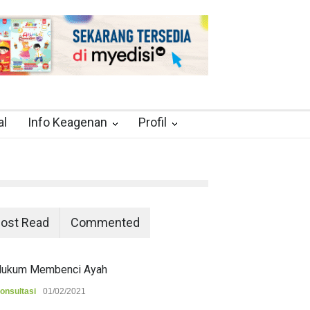
al
Info Keagenan
Profil
ost Read
Commented
ukum Membenci Ayah
onsultasi
01/02/2021