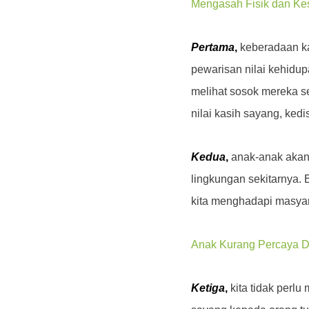
Mengasah Fisik dan Ke
Pertama
,
keberadaan ka
pewarisan nilai kehidu
melihat sosok mereka se
nilai kasih sayang, kedis
Kedua
,
anak-anak akan 
lingkungan sekitarnya.
kita menghadapi masyar
Anak Kurang Percaya Di
Ketiga
,
kita tidak perlu