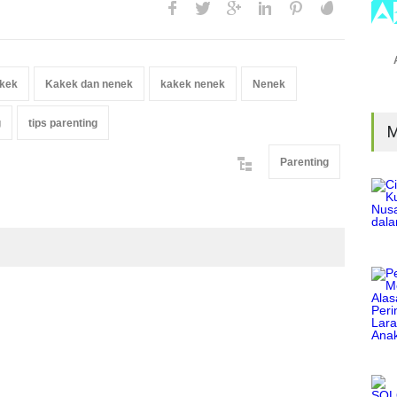
kek
Kakek dan nenek
kakek nenek
Nenek
g
tips parenting
M
Parenting