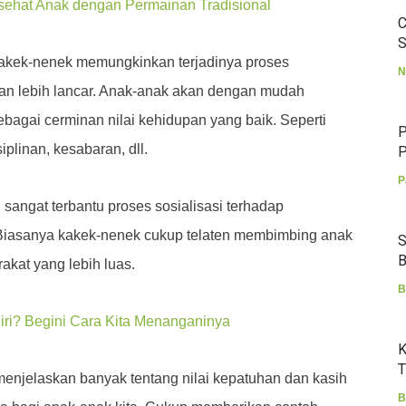
sehat Anak dengan Permainan Tradisional
C
S
kek-nenek memungkinkan terjadinya proses
N
pan lebih lancar. Anak-anak akan dengan mudah
bagai cerminan nilai kehidupan yang baik. Seperti
P
iplinan, kesabaran, dll.
P
P
sangat terbantu proses sosialisasi terhadap
 Biasanya kakek-nenek cukup telaten membimbing anak
S
B
akat yang lebih luas.
B
ri? Begini Cara Kita Menanganinya
K
T
 menjelaskan banyak tentang nilai kepatuhan dan kasih
B