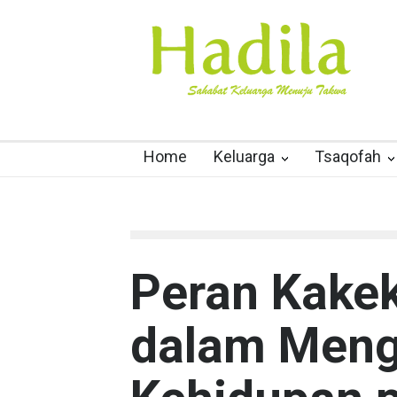
Home
Keluarga
Tsaqofah
Peran Kake
dalam Menga