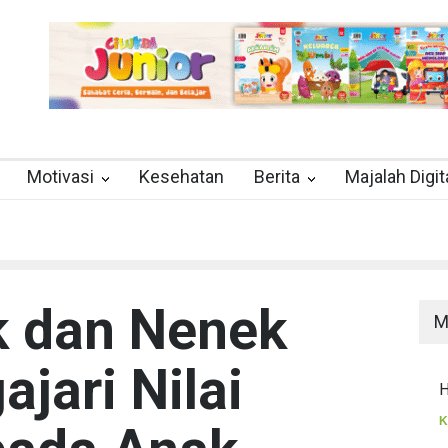
Motivasi
Kesehatan
Berita
Majalah Digit
k dan Nenek
M
jari Nilai
H
K