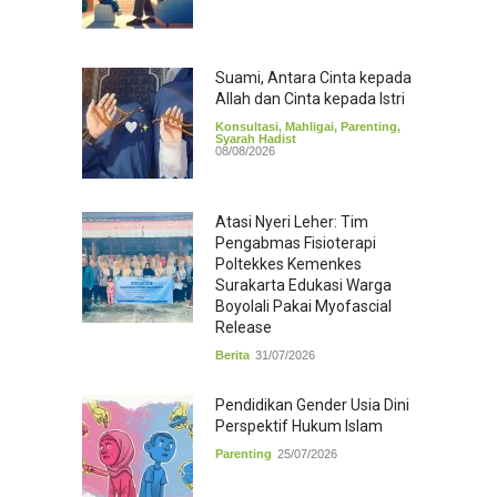
Suami, Antara Cinta kepada
Allah dan Cinta kepada Istri
Konsultasi
,
Mahligai
,
Parenting
,
Syarah Hadist
08/08/2026
Atasi Nyeri Leher: Tim
Pengabmas Fisioterapi
Poltekkes Kemenkes
Surakarta Edukasi Warga
Boyolali Pakai Myofascial
Release
Berita
31/07/2026
Pendidikan Gender Usia Dini
Perspektif Hukum Islam
Parenting
25/07/2026