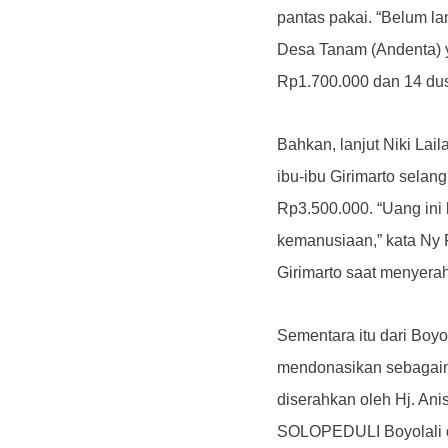
pantas pakai.
“Belum la
Desa Tanam (Andenta) 
Rp1.700.000 dan 14 dus 
Bahkan, lanjut Niki La
ibu-ibu Girimarto sela
Rp3.500.000.
“Uang ini
kemanusiaan,” kata Ny 
Girimarto saat menyera
Sementara itu dari Boyo
mendonasikan sebagain
diserahkan oleh Hj.
Ani
SOLOPEDULI Boyolali d