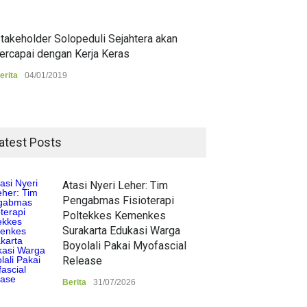
takeholder Solopeduli Sejahtera akan
ercapai dengan Kerja Keras
erita
04/01/2019
atest Posts
Atasi Nyeri Leher: Tim
Pengabmas Fisioterapi
Poltekkes Kemenkes
Surakarta Edukasi Warga
Boyolali Pakai Myofascial
Release
Berita
31/07/2026