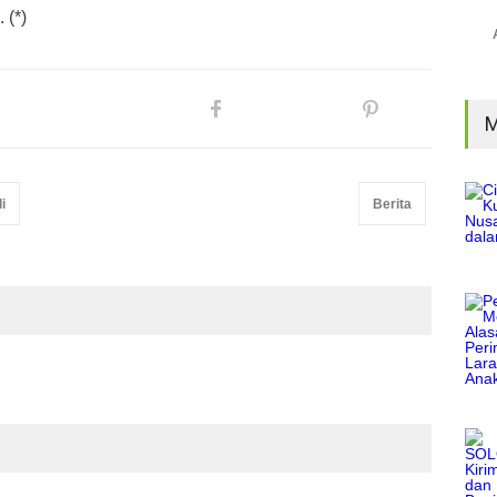
0.
(*)
M
i
Berita