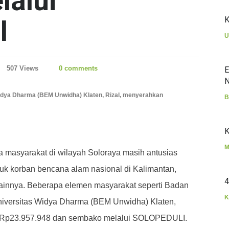
lalui
I
K
U
507 Views
0 comments
E
N
idya Dharma (BEM Unwidha) Klaten, Rizal, menyerahkan
B
K
M
 masyarakat di wilayah Soloraya masih antusias
uk korban bencana alam nasional di Kalimantan,
4
lainnya.
Beberapa elemen masyarakat seperti Badan
K
niversitas Widya Dharma (BEM Unwidha) Klaten,
 Rp23.957.948 dan sembako melalui SOLOPEDULI.