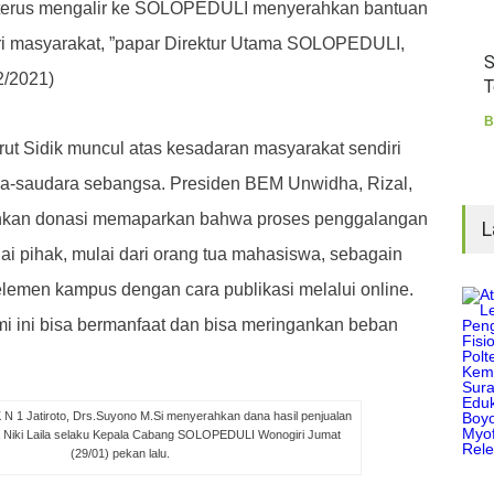
 terus mengalir ke SOLOPEDULI menyerahkan bantuan
ri masyarakat, ”papar Direktur Utama SOLOPEDULI,
S
2/2021)
T
B
ut Sidik muncul atas kesadaran masyarakat sendiri
a-saudara sebangsa.
Presiden BEM Unwidha, Rizal,
hkan donasi memaparkan bahwa proses penggalangan
L
ai pihak, mulai dari orang tua mahasiswa, sebagain
lemen kampus dengan cara publikasi melalui online.
mi ini bisa bermanfaat dan bisa meringankan beban
N 1 Jatiroto, Drs.Suyono M.Si menyerahkan dana hasil penjualan
a Niki Laila selaku Kepala Cabang SOLOPEDULI Wonogiri Jumat
(29/01) pekan lalu.