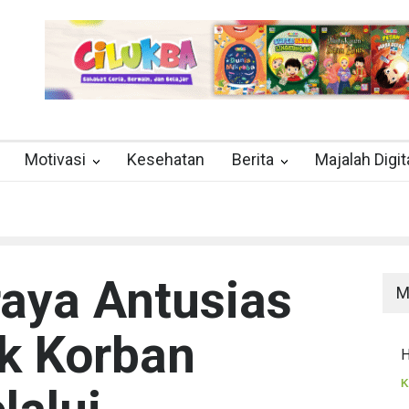
Motivasi
Kesehatan
Berita
Majalah Digit
aya Antusias
M
k Korban
H
K