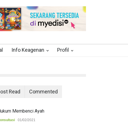
al
Info Keagenan
Profil
ost Read
Commented
ukum Membenci Ayah
onsultasi
01/02/2021