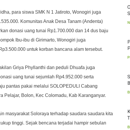
C
dha, para siswa SMK N 1 Jatiroto, Wonogiri juga
S
.535.000.
Komunitas Anak Desa Tanam (Andenta)
N
rkan donasi uang tunai Rp1.700.000 dan 14 dus baju
mpok Ibu-ibu di Girimarto, Wonogiri juga
P
P
3.500.000 untuk korban bancana alam tersebut.
P
kilan Griya Phyllanthi dan peduli Dhuafa juga
S
nasi uang tunai sejumlah Rp4.952.000 serta
B
 baju pantas pakai melalui SOLOPEDULI Cabang
B
ara Pelajar, Bolon, Kec Colomadu, Kab Karanganyar.
K
ain masyarakat Soloraya terhadap saudara saudara kita
T
ukup tinggi.
Sejak bencana terjadai hampir sebulan
B