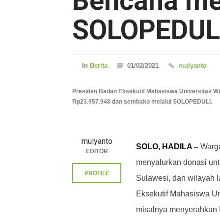
Bencana me
SOLOPEDUL
In
Berita
01/02/2021
mulyanto
Presiden Badan Eksekutif Mahasiswa Universitas W
Rp23.957.948 dan sembako melalui SOLOPEDULI.
mulyanto
SOLO, HADILA –
Warga
EDITOR
menyalurkan donasi unt
PROFILE
Sulawesi, dan wilayah 
Eksekutif Mahasiswa U
misalnya menyerahkan