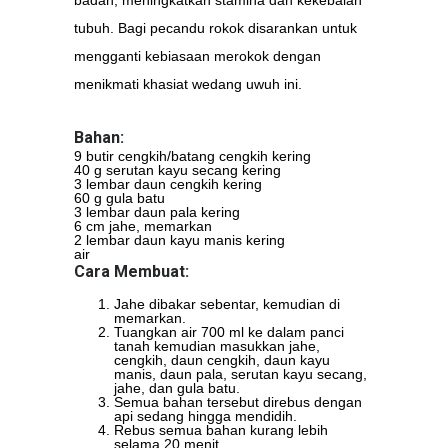
badan, meningkatkan stamina dan kekebalan
tubuh. Bagi pecandu rokok disarankan untuk
mengganti kebiasaan merokok dengan
menikmati khasiat wedang uwuh ini.
Bahan:
9 butir cengkih/batang cengkih kering
40 g serutan kayu secang kering
3 lembar daun cengkih kering
60 g gula batu
3 lembar daun pala kering
6 cm jahe, memarkan
2 lembar daun kayu manis kering
air
Cara Membuat:
Jahe dibakar sebentar, kemudian di
memarkan.
Tuangkan air 700 ml ke dalam panci
tanah kemudian masukkan jahe,
cengkih, daun cengkih, daun kayu
manis, daun pala, serutan kayu secang,
jahe, dan gula batu.
Semua bahan tersebut direbus dengan
api sedang hingga mendidih.
Rebus semua bahan kurang lebih
selama 20 menit.