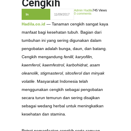
Cengkih
Admin Hadila
745 Views
0 comments
In
Kesehatan
11/09/2017
Hadila.co.id
— Tanaman cengkih sangat kaya
manfaat bagi kesehatan tubuh. Bagian dari
tumbuhan ini yang sering digunakan dalam
pengobatan adalah bunga, daun, dan batang.
Cengkih mengandung
fenilil, karyofilin,
kaemferol, kaemfestrol, karbohidrat, asam
oleanolik, stigmasterol, sitosferol dan minyak
volatile
. Masyarakat Indonesia telah
menggunakan cengkih sebagai pengobatan
secara turun temurun dan sering disajikan
sebagai wedang herbal untuk meningkatkan
kesehatan dan stamina.
Potret pemanfaatan cengkih serta ramuan