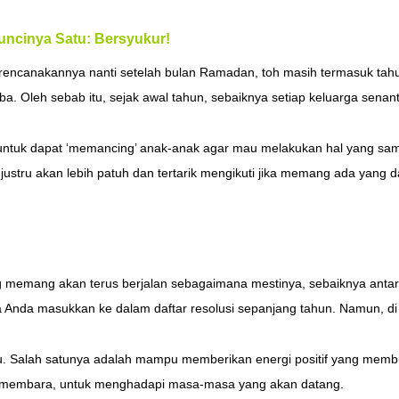
uncinya Satu: Bersyukur!
erencanakannya nanti setelah bulan Ramadan, toh masih termasuk ta
ba. Oleh sebab itu, sejak awal tahun, sebaiknya setiap keluarga sena
tua untuk dapat ‘memancing’ anak-anak agar mau melakukan hal yang s
justru akan lebih patuh dan tertarik mengikuti jika memang ada yang d
yang memang akan terus berjalan sebagaimana mestinya, sebaiknya ant
 Anda masukkan ke dalam daftar resolusi sepanjang tahun. Namun, di 
ru. Salah satunya adalah mampu memberikan energi positif yang memb
 membara, untuk menghadapi masa-masa yang akan datang.