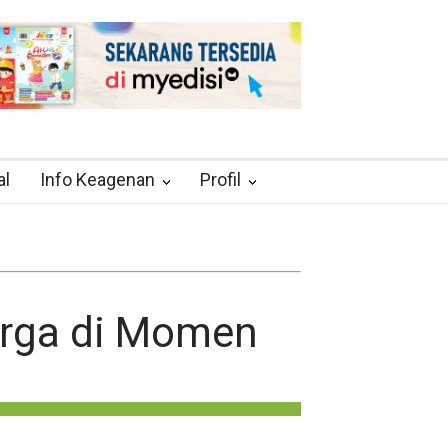
al
Info Keagenan
Profil
arga di Momen