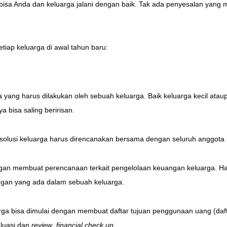
i bisa Anda dan keluarga jalani dengan baik. Tak ada penyesalan yan
etiap keluarga di awal tahun baru:
 yang harus dilakukan oleh sebuah keluarga. Baik keluarga kecil ataup
a bisa saling beririsan.
 resolusi keluarga harus direncanakan bersama dengan seluruh anggota 
gan membuat perencanaan terkait pengelolaan keuangan keluarga. Hal i
angan yang ada dalam sebuah keluarga.
rga bisa dimulai dengan membuat daftar tujuan penggunaan uang (da
luasi dan
review
,
financial check up
.