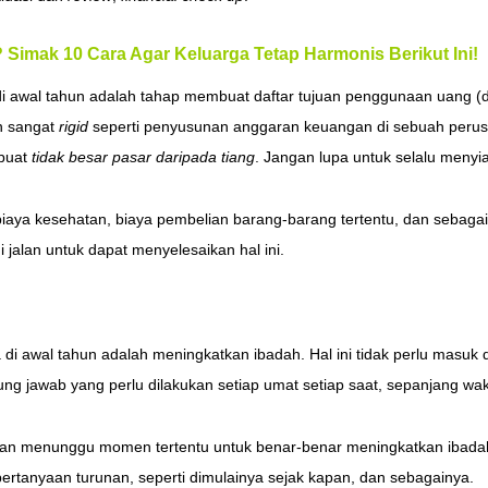
 Simak 10 Cara Agar Keluarga Tetap Harmonis Berikut Ini!
 di awal tahun adalah tahap membuat daftar tujuan penggunaan uang 
n sangat
rigid
seperti penyusunan anggaran keuangan di sebuah perus
 buat
tidak besar pasar daripada tiang
. Jangan lupa untuk selalu menyi
biaya kesehatan, biaya pembelian barang-barang tertentu, dan sebagainy
 jalan untuk dapat menyelesaikan hal ini.
 di awal tahun adalah meningkatkan ibadah. Hal ini tidak perlu masuk 
g jawab yang perlu dilakukan setiap umat setiap saat, sepanjang wak
a akan menunggu momen tertentu untuk benar-benar meningkatkan ibadah
rtanyaan turunan, seperti dimulainya sejak kapan, dan sebagainya.