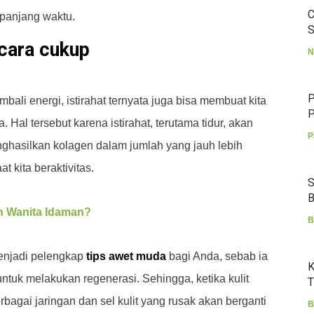
C
panjang waktu.
S
ecara cukup
N
P
bali energi, istirahat ternyata juga bisa membuat kita
P
 Hal tersebut karena istirahat, terutama tidur, akan
P
ghasilkan kolagen dalam jumlah yang jauh lebih
 kita beraktivitas.
S
B
h Wanita Idaman?
B
menjadi pelengkap
tips awet muda
bagi Anda, sebab ia
K
ntuk melakukan regenerasi. Sehingga, ketika kulit
T
rbagai jaringan dan sel kulit yang rusak akan berganti
B