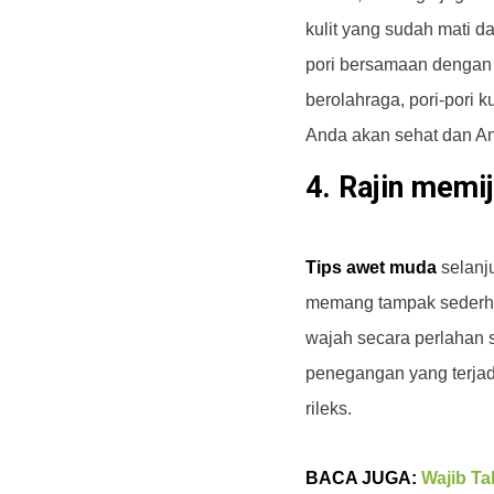
kulit yang sudah mati d
pori bersamaan dengan k
berolahraga, pori-pori k
Anda akan sehat dan An
4. Rajin memi
Tips awet muda
selanju
memang tampak sederhan
wajah secara perlahan 
penegangan yang terjad
rileks.
BACA JUGA:
Wajib Ta