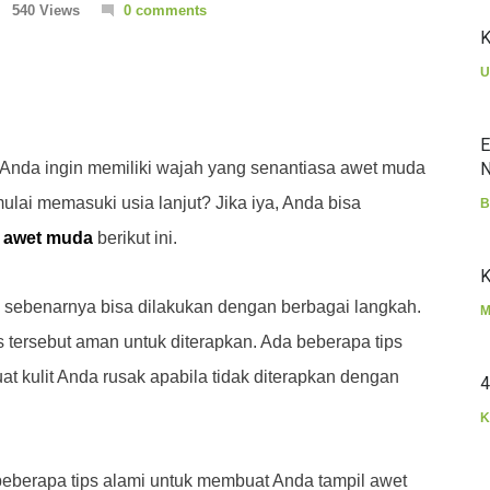
540 Views
0 comments
K
U
E
nda ingin memiliki wajah yang senantiasa awet muda
N
lai memasuki usia lanjut? Jika iya, Anda bisa
B
s awet muda
berikut ini.
K
 sebenarnya bisa dilakukan dengan berbagai langkah.
M
 tersebut aman untuk diterapkan. Ada beberapa tips
t kulit Anda rusak apabila tidak diterapkan dengan
4
K
 beberapa tips alami untuk membuat Anda tampil awet