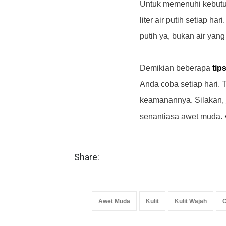
Untuk memenuhi kebutuh
liter air putih setiap ha
putih ya, bukan air ya
Demikian beberapa
tip
Anda coba setiap hari. T
keamanannya. Silakan, 
senantiasa awet muda.
Share:
Awet Muda
Kulit
Kulit Wajah
O