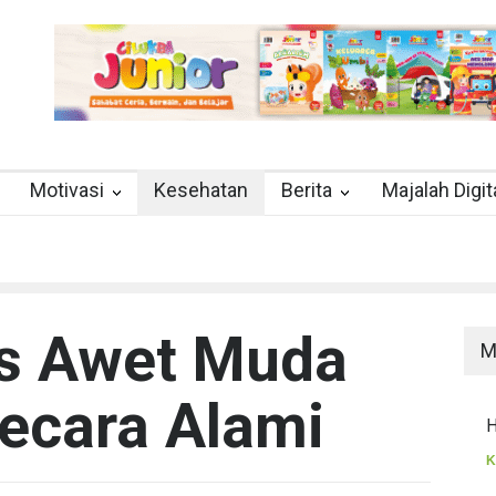
Motivasi
Kesehatan
Berita
Majalah Digit
ps Awet Muda
M
ecara Alami
H
K