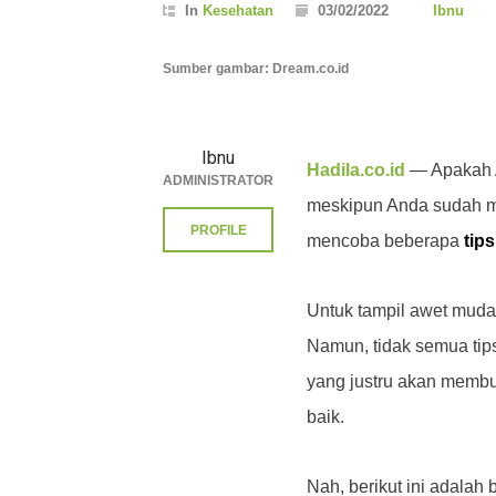
In
Kesehatan
03/02/2022
Ibnu
Sumber gambar: Dream.co.id
Ibnu
Hadila.co.id
— Apakah A
ADMINISTRATOR
meskipun Anda sudah mu
PROFILE
mencoba beberapa
tip
Untuk tampil awet muda
Namun, tidak semua tips
yang justru akan membua
baik.
Nah, berikut ini adalah