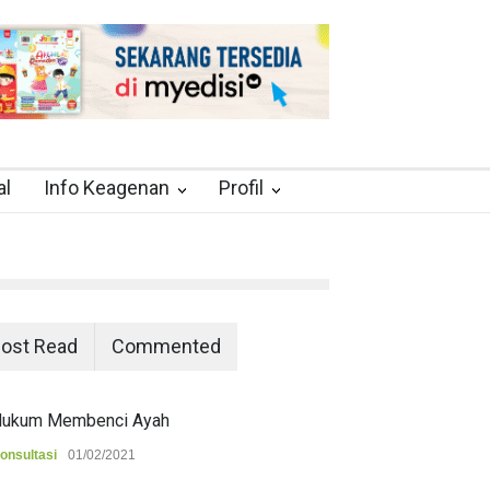
al
Info Keagenan
Profil
ost Read
Commented
ukum Membenci Ayah
onsultasi
01/02/2021