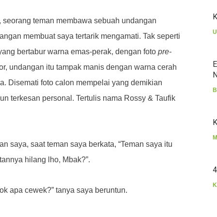
K
u, seorang teman membawa sebuah undangan
U
angan membuat saya tertarik mengamati. Tak seperti
ang bertabur warna emas-perak, dengan foto
pre-
E
r, undangan itu tampak manis dengan warna cerah
N
. Disemati foto calon mempelai yang demikian
B
n terkesan personal. Tertulis nama Rossy & Taufik
K
M
n saya, saat teman saya berkata, “Teman saya itu
atannya hilang lho, Mbak?”.
4
K
k apa cewek?” tanya saya beruntun.