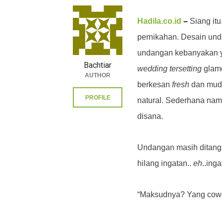
Hadila.co.id
–
Siang it
pernikahan. Desain und
undangan kebanyakan y
Bachtiar
wedding
tersetting
glamo
AUTHOR
berkesan
fresh
dan muda
PROFILE
natural. Sederhana namu
disana.
Undangan masih ditanga
hilang ingatan..
eh
..ing
“Maksudnya? Yang cowo