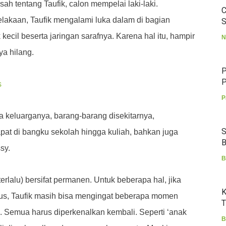
ah tentang Taufik, calon mempelai laki-laki.
C
elakaan, Taufik mengalami luka dalam di bagian
S
 kecil beserta jaringan sarafnya. Karena hal itu, hampir
N
ya hilang.
P
P
s
P
 keluarganya, barang-barang disekitarnya,
S
pat di bangku sekolah hingga kuliah, bahkan juga
B
sy.
B
(terlalu) bersifat permanen. Untuk beberapa hal, jika
K
us, Taufik masih bisa mengingat beberapa momen
T
. Semua harus diperkenalkan kembali. Seperti ‘anak
B