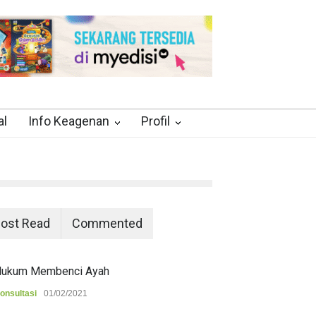
al
Info Keagenan
Profil
ost Read
Commented
ukum Membenci Ayah
onsultasi
01/02/2021