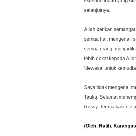
skenario indah yang Al
selanjutnya.
Allah berikan semangat 
semua hal, mengenali 
semua orang, menjadik
lebih dekat kepada Alla
‘dewasa’ untuk kemudia
Saya tidak mengenal mer
Taufiq. Selamat menemp
Rossy. Terima kasih tel
(Oleh: Ratih, Karanga