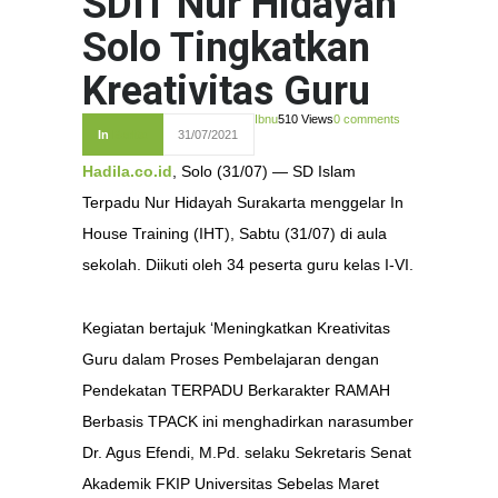
SDIT Nur Hidayah
Solo Tingkatkan
Kreativitas Guru
Ibnu
510 Views
0 comments
In
Berita
31/07/2021
Hadila.co.id
, Solo (31/07) — SD Islam
Terpadu Nur Hidayah Surakarta menggelar In
House Training (IHT), Sabtu (31/07) di aula
sekolah. Diikuti oleh 34 peserta guru kelas I-VI.
Kegiatan bertajuk ‘Meningkatkan Kreativitas
Guru dalam Proses Pembelajaran dengan
Pendekatan TERPADU Berkarakter RAMAH
Berbasis TPACK ini menghadirkan narasumber
Dr. Agus Efendi, M.Pd. selaku Sekretaris Senat
Akademik FKIP Universitas Sebelas Maret