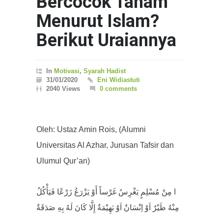
Bercocok Tanam
Menurut Islam?
Berikut Uraiannya
In
Motivasi
,
Syarah Hadist
31/01/2020
Eni Widiastuti
2040 Views
0 comments
Oleh: Ustaz Amin Rois, (Alumni
Universitas Al Azhar, Jurusan Tafsir dan
Ulumul Qur’an)
ا مِنْ مُسْلِمٍ يَغْرِسُ غَرْساً أَوْ يَزْرَعُ زَرْعًا فَيَأْكُلُ
مِنْهُ طَيْرٌ اَوْ اِنْسَانٌ اَوْ بَهِيْمَةٌ إِلَّا كَانَ لَهُ بِهِ صَدَقَةٌ