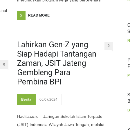
merumuskan program kerja yang berorientasi
K
inal
READ MORE
C
S
N
Lahirkan Gen-Z yang
0
Siap Hadapi Tantangan
P
Zaman, JSIT Jateng
0
P
Gembleng Para
P
Pembina BPI
S
Berita
06/07/2024
B
B
Hadila.co.id – Jaringan Sekolah Islam Terpadu
(JSIT) Indonesia Wilayah Jawa Tengah, melalui
K