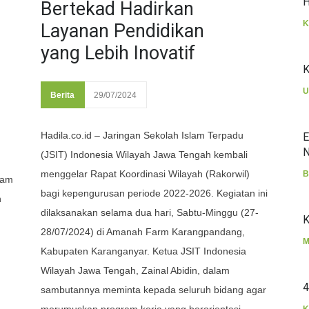
H
Bertekad Hadirkan
K
Layanan Pendidikan
yang Lebih Inovatif
K
U
Berita
29/07/2024
Hadila.co.id – Jaringan Sekolah Islam Terpadu
E
N
(JSIT) Indonesia Wilayah Jawa Tengah kembali
menggelar Rapat Koordinasi Wilayah (Rakorwil)
B
lam
bagi kepengurusan periode 2022-2026. Kegiatan ini
h
dilaksanakan selama dua hari, Sabtu-Minggu (27-
K
28/07/2024) di Amanah Farm Karangpandang,
M
Kabupaten Karanganyar. Ketua JSIT Indonesia
Wilayah Jawa Tengah, Zainal Abidin, dalam
4
sambutannya meminta kepada seluruh bidang agar