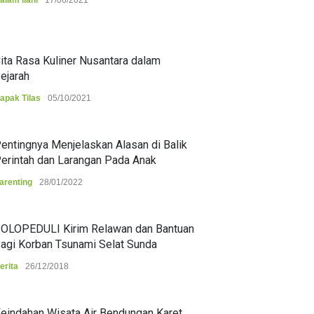
alam Ilahi
17/06/2021
ita Rasa Kuliner Nusantara dalam
ejarah
apak Tilas
05/10/2021
entingnya Menjelaskan Alasan di Balik
erintah dan Larangan Pada Anak
arenting
28/01/2022
OLOPEDULI Kirim Relawan dan Bantuan
agi Korban Tsunami Selat Sunda
erita
26/12/2018
eindahan Wisata Air Bendungan Karet