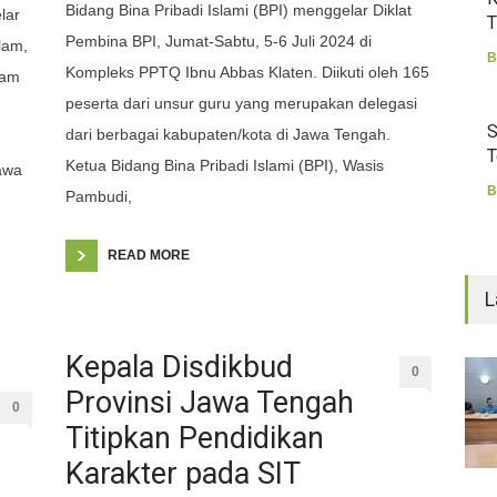
Bidang Bina Pribadi Islami (BPI) menggelar Diklat
lar
T
Pembina BPI, Jumat-Sabtu, 5-6 Juli 2024 di
lam,
B
Kompleks PPTQ Ibnu Abbas Klaten. Diikuti oleh 165
lam
peserta dari unsur guru yang merupakan delegasi
S
dari berbagai kabupaten/kota di Jawa Tengah.
T
Ketua Bidang Bina Pribadi Islami (BPI), Wasis
awa
B
Pambudi,
READ MORE
L
Kepala Disdikbud
0
Provinsi Jawa Tengah
0
Titipkan Pendidikan
Karakter pada SIT