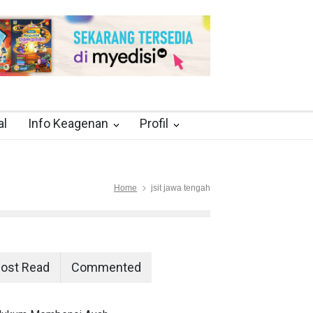
al
Info Keagenan
Profil
Home
jsit jawa tengah
ost Read
Commented