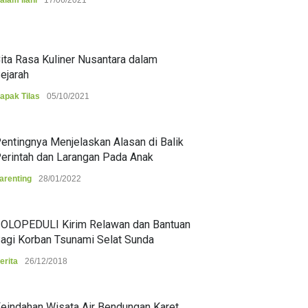
alam Ilahi
17/06/2021
ita Rasa Kuliner Nusantara dalam
ejarah
apak Tilas
05/10/2021
entingnya Menjelaskan Alasan di Balik
erintah dan Larangan Pada Anak
arenting
28/01/2022
OLOPEDULI Kirim Relawan dan Bantuan
agi Korban Tsunami Selat Sunda
erita
26/12/2018
eindahan Wisata Air Bendungan Karet