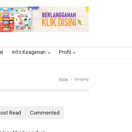
al
Info Keagenan
Profil
Home
dongeng
ost Read
Commented