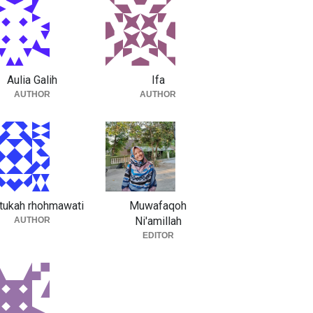
Aulia Galih
Ifa
AUTHOR
AUTHOR
tukah rhohmawati
Muwafaqoh
Ni'amillah
AUTHOR
EDITOR