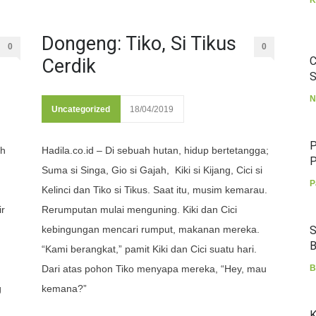
K
Dongeng: Tiko, Si Tikus
0
0
C
Cerdik
S
N
Uncategorized
18/04/2019
P
eh
Hadila.co.id – Di sebuah hutan, hidup bertetangga;
P
Suma si Singa, Gio si Gajah, Kiki si Kijang, Cici si
P
Kelinci dan Tiko si Tikus. Saat itu, musim kemarau.
r
Rerumputan mulai menguning. Kiki dan Cici
kebingungan mencari rumput, makanan mereka.
S
B
“Kami berangkat,” pamit Kiki dan Cici suatu hari.
Dari atas pohon Tiko menyapa mereka, “Hey, mau
B
g
kemana?”
K