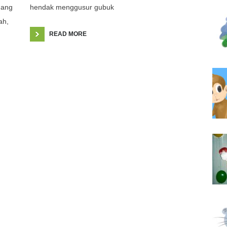
dang
hendak menggusur gubuk
ah,
READ MORE