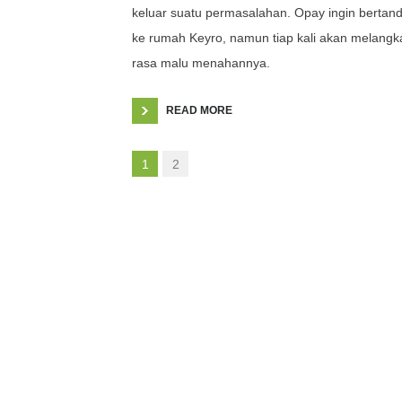
keluar suatu permasalahan. Opay ingin bertan
ke rumah Keyro, namun tiap kali akan melangk
rasa malu menahannya.
READ MORE
1
2