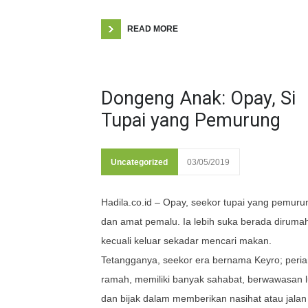
READ MORE
Dongeng Anak: Opay, Si
Tupai yang Pemurung
Uncategorized
03/05/2019
Hadila.co.id – Opay, seekor tupai yang pemuru
dan amat pemalu. Ia lebih suka berada diruma
kecuali keluar sekadar mencari makan.
Tetangganya, seekor era bernama Keyro; peria
ramah, memiliki banyak sahabat, berwawasan l
dan bijak dalam memberikan nasihat atau jalan