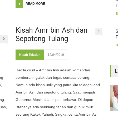
READ MORE
T
B
Kisah Amr bin Ash dan
S
0
Sepotong Tulang
T
0
B
Kisah Teladan
12/04/2019
Hadila.co.id – Amr bin Ash adalah komandan
L
ng
pemberani, galak dan tegas semasa perang.
h,
Namun ada kisah unik yang patut kita teladani dari
Amr bin Ash dan sepotong tulang. Saat menjadi
ng,
Gubernur Mesir, sifat inipun terbawa. Di depan
uas,
istananya ada sebidang tanah dan gubuk milik
seorang Kakek Yahudi. Singkat cerita Amr bin Ash