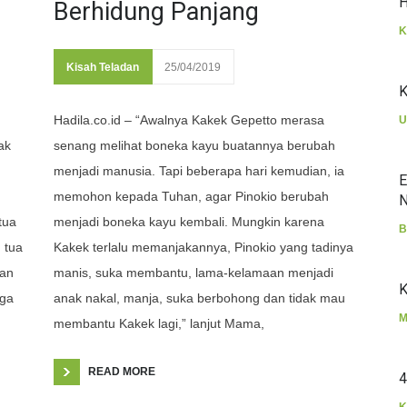
H
Berhidung Panjang
K
Kisah Teladan
25/04/2019
K
Hadila.co.id – “Awalnya Kakek Gepetto merasa
U
ak
senang melihat boneka kayu buatannya berubah
menjadi manusia. Tapi beberapa hari kemudian, ia
E
memohon kepada Tuhan, agar Pinokio berubah
N
tua
menjadi boneka kayu kembali. Mungkin karena
B
 tua
Kakek terlalu memanjakannya, Pinokio yang tadinya
kan
manis, suka membantu, lama-kelamaan menjadi
K
gga
anak nakal, manja, suka berbohong dan tidak mau
M
membantu Kakek lagi,” lanjut Mama,
READ MORE
4