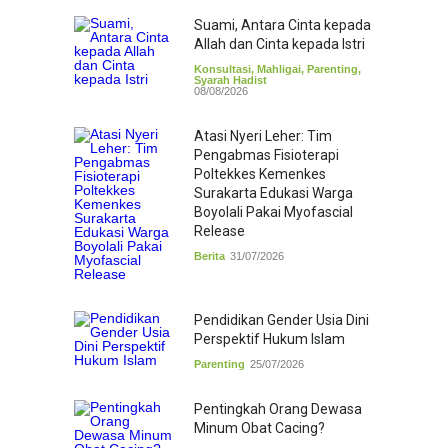
Suami, Antara Cinta kepada
Allah dan Cinta kepada Istri
Konsultasi
,
Mahligai
,
Parenting
,
Syarah Hadist
08/08/2026
Atasi Nyeri Leher: Tim
Pengabmas Fisioterapi
Poltekkes Kemenkes
Surakarta Edukasi Warga
Boyolali Pakai Myofascial
Release
Berita
31/07/2026
Pendidikan Gender Usia Dini
Perspektif Hukum Islam
Parenting
25/07/2026
Pentingkah Orang Dewasa
Minum Obat Cacing?