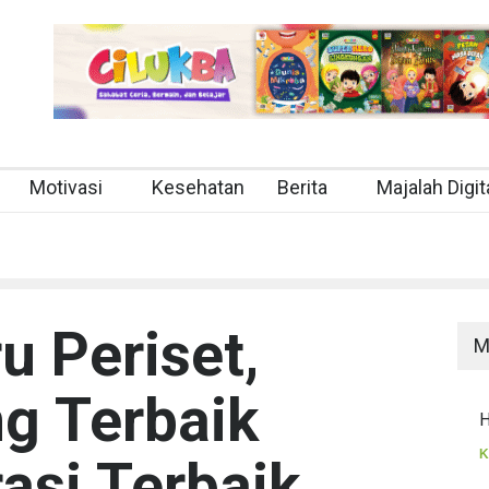
Motivasi
Kesehatan
Berita
Majalah Digit
u Periset,
M
g Terbaik
H
K
asi Terbaik