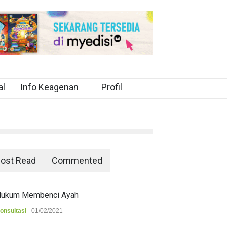
al
Info Keagenan
Profil
ost Read
Commented
ukum Membenci Ayah
onsultasi
01/02/2021