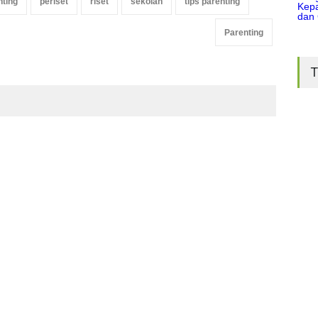
nting
periset
riset
sekolah
tips parenting
Parenting
T