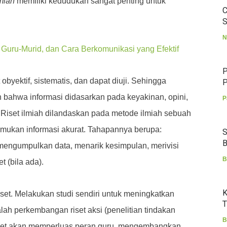
lmiah
memiliki kedudukan sangat penting untuk
C
S
N
Guru-Murid, dan Cara Berkomunikasi yang Efektif
P
 obyektif, sistematis, dan dapat diuji. Sehingga
P
bahwa informasi didasarkan pada keyakinan, opini,
P
 Riset ilmiah dilandaskan pada metode ilmiah sebuah
mukan informasi akurat. Tahapannya berupa:
S
B
engumpulkan data, menarik kesimpulan, merivisi
B
t (bila ada).
K
iset. Melakukan studi sendiri untuk meningkatkan
T
alah perkembangan riset aksi (penelitian tindakan
B
iset akan memperluas peran guru, mengembangkan