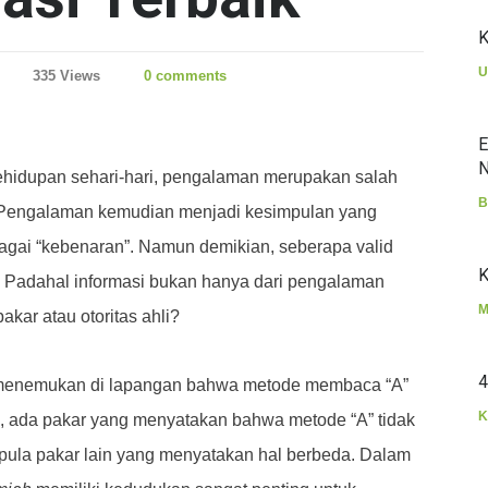
K
U
335 Views
0 comments
E
N
hidupan sehari-hari, pengalaman merupakan salah
B
. Pengalaman kemudian menjadi kesimpulan yang
bagai “kebenaran”. Namun demikian, seberapa valid
K
i? Padahal informasi bukan hanya dari pengalaman
M
 pakar atau otoritas ahli?
4
 menemukan di lapangan bahwa metode membaca “A”
K
, ada pakar yang menyatakan bahwa metode “A” tidak
 pula pakar lain yang menyatakan hal berbeda. Dalam