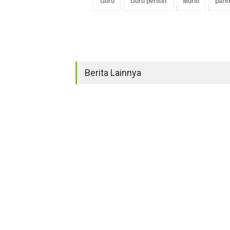
Guru
Guru periset
Murid
pare
Berita Lainnya