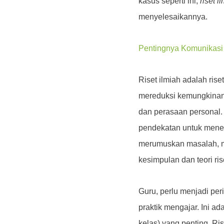
kasus seperti ini,
riset i
menyelesaikannya.
Pentingnya Komunikasi 
Riset ilmiah adalah riset
mereduksi kemungkinan 
dan perasaan personal.
pendekatan untuk mene
merumuskan masalah, m
kesimpulan dan teori rise
Guru, perlu menjadi per
praktik mengajar. Ini ad
kelas) yang penting. R