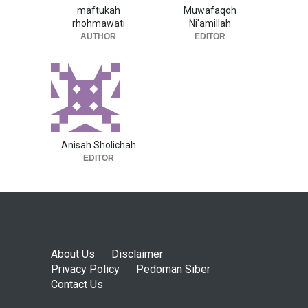
maftukah
Muwafaqoh
rhohmawati
Ni'amillah
AUTHOR
EDITOR
Anisah Sholichah
EDITOR
About Us
Disclaimer
Privacy Policy
Pedoman Siber
Contact Us