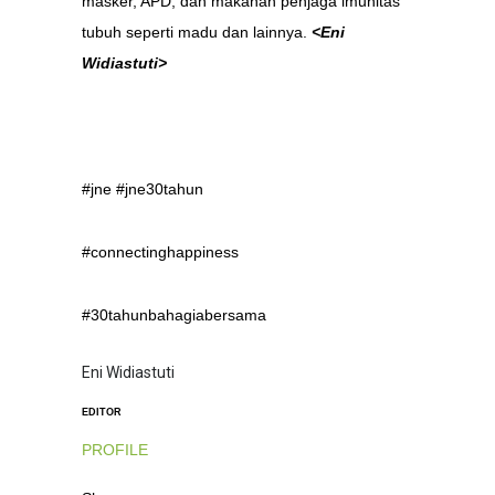
masker, APD, dan makanan penjaga imunitas
tubuh seperti madu dan lainnya.
<Eni
Widiastuti>
#jne #jne30tahun
#connectinghappiness
#30tahunbahagiabersama
Eni Widiastuti
EDITOR
PROFILE