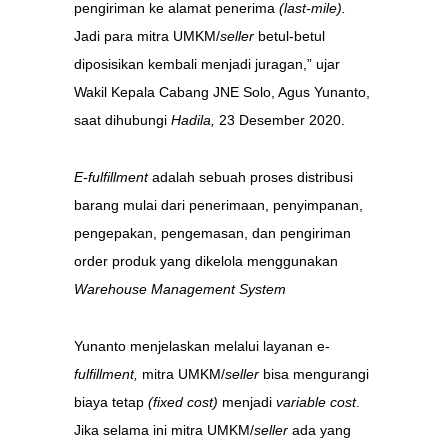
pengiriman ke alamat penerima
(last-mile).
Jadi para mitra UMKM/
seller
betul-betul
diposisikan kembali menjadi juragan,” ujar
Wakil Kepala Cabang JNE Solo, Agus Yunanto,
saat dihubungi
Hadila,
23 Desember 2020.
E-fulfillment
adalah sebuah proses distribusi
barang mulai dari penerimaan, penyimpanan,
pengepakan, pengemasan, dan pengiriman
order produk yang dikelola menggunakan
Warehouse Management System
Yunanto menjelaskan melalui layanan e-
fulfillment,
mitra UMKM/
seller
bisa mengurangi
biaya tetap
(fixed cost)
menjadi
variable cost
.
Jika selama ini mitra UMKM/
seller
ada yang