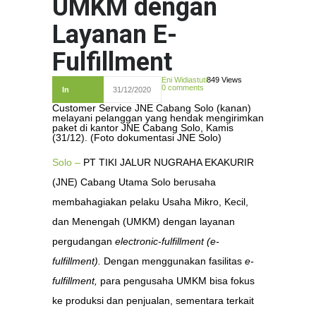
UMKM dengan
Layanan E-
Fulfillment
Eni Widiastuti
849 Views
0 comments
In
Berita
31/12/2020
Customer Service JNE Cabang Solo (kanan)
melayani pelanggan yang hendak mengirimkan
paket di kantor JNE Cabang Solo, Kamis
(31/12). (Foto dokumentasi JNE Solo)
Solo –
PT TIKI JALUR NUGRAHA EKAKURIR
(JNE) Cabang Utama Solo berusaha
membahagiakan pelaku Usaha Mikro, Kecil,
dan Menengah (UMKM) dengan layanan
pergudangan
electronic-fulfillment
(e-
fulfillment).
Dengan menggunakan fasilitas
e-
fulfillment,
para pengusaha UMKM bisa fokus
ke produksi dan penjualan, sementara terkait