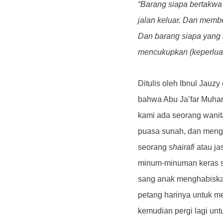
“Barang siapa bertakwa
jalan keluar. Dan membe
Dan barang siapa yang 
mencukupkan (keperlua
Ditulis oleh Ibnul Jauzy
bahwa Abu Ja’far Muham
kami ada seorang wanit
puasa sunah, dan mengh
seorang
shairafi
atau ja
minum-minuman keras se
sang anak menghabiskan
petang harinya untuk m
kemudian pergi lagi un