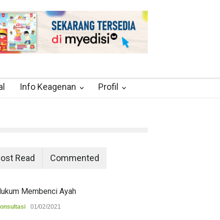
al
Info Keagenan
Profil
ost Read
Commented
ukum Membenci Ayah
onsultasi
01/02/2021