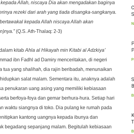
 kepada Allah, niscaya Dia akan mengadakan baginya
C
rinya rezeki dari arah yang tiada disangka-sangkanya.
S
bertawakal kepada Allah niscaya Allah akan
N
n)nya.”
(Q.S. Ath-Thalaq: 2-3)
P
P
 dalam kitab
Ahla al Hikayah min Kitabi al Adzkiya’
mad ibn Fadhl ad Damiry menceritakan, di negeri
P
a tua yang
shalihah
, dia rajin beribadah, menunaikan
idupkan salat malam. Sementara itu, anaknya adalah
S
B
sa penukaran uang asing yang memiliki kebiasaan
B
rta berfoya-foya dan gemar berhura-hura. Setiap hari
 waktu siangnya di toko. Dia pulang ke rumah pada
K
enitipkan kantong uangnya kepada ibunya dan
T
tuk begadang sepanjang malam. Begitulah kebiasaan
B