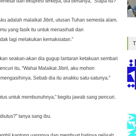
etar dan ekspresi terkejut, dia bertanya, “Siapa itu?”
ku adalah malaikat Jibril, utusan Tuhan semesta alam.
u yang fasik itu untuk menasihati dan
dak lagi melakukan kemaksiatan.”
T
kkan seakan-akan dia gugup lantaran ketakuan sembari
ncuri itu, “Wahai Malaikat Jibril, aku mohon
engasihinya. Sebab dia itu anakku satu-satunya.”
iutus untuk membunuhnya,” begitu jawab sang pencuri.
diutus?” tanya sang ibu.
ambil kantong uangnya dan membuat hatinya gelisah