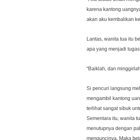
karena kantong uangnya 
akan aku kembalikan k
Lantas, wanita tua itu b
apa yang menjadi tugasm
“Baiklah, dan minggirlah
Si pencuri langsung me
mengambil kantong uang 
terlihat sangat sibuk u
Sementara itu, wanita 
menutupnya dengan paku
menguncinya. Maka beta