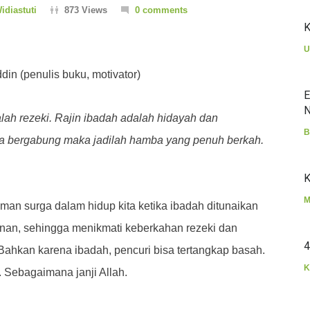
idiastuti
873 Views
0 comments
K
U
din (penulis buku, motivator)
E
N
lah rezeki. Rajin ibadah adalah hidayah dan
B
ya bergabung maka jadilah hamba yang penuh berkah.
K
M
man surga dalam hidup kita ketika ibadah ditunaikan
nan, sehingga menikmati keberkahan rezeki dan
4
 Bahkan karena ibadah, pencuri bisa tertangkap basah.
K
. Sebagaimana janji Allah.