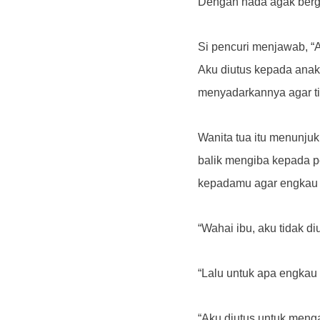
Dengan nada agak bergem
Si pencuri menjawab, “A
Aku diutus kepada anakm
menyadarkannya agar ti
Wanita tua itu menunju
balik mengiba kepada pe
kepadamu agar engkau m
“Wahai ibu, aku tidak d
“Lalu untuk apa engkau 
“Aku diutus untuk meng