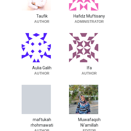
Taufik
Hafidz Muftisany
AUTHOR
ADMINISTRATOR
Aulia Galih
Ifa
AUTHOR
AUTHOR
maftukah
Muwafaqoh
rhohmawati
Ni'amillah
AUTHOR
EDITOR