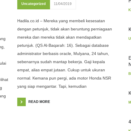
H
Uncategorized
11/04/2019
K
Hadila.co.id – Mereka yang membeli kesesatan
dengan petunjuk, tidak akan beruntung perniagaan
K
mereka dan mereka tidak akan mendapatkan
ang
U
petunjuk. (QS Al-Baqarah: 16). Sebagai database
ng,
administrator berbasis oracle, Mulyana, 24 tahun,
E
sebenarnya sudah mantap bekerja. Gaji kepala
lai
N
empat, alias empat jutaan. Cukup untuk ukuran
B
normal. Kemana pun pergi, ada motor Honda NSR
lihat
yang siap mengantar. Tapi, kemudian
ng
K
yang
READ MORE
M
4