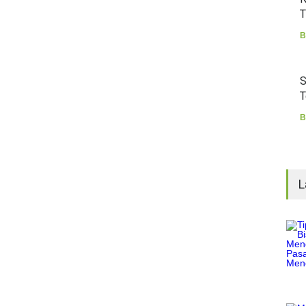
T
B
S
T
B
L