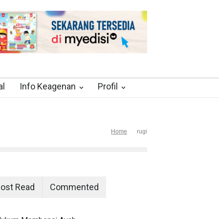
al
Info Keagenan
Profil
Home
rugi
ost Read
Commented