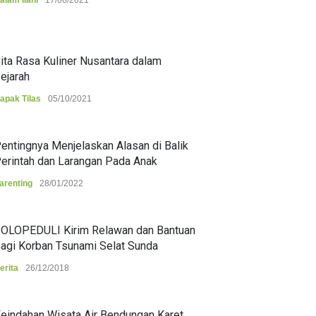
alam Ilahi
17/06/2021
ita Rasa Kuliner Nusantara dalam
ejarah
apak Tilas
05/10/2021
entingnya Menjelaskan Alasan di Balik
erintah dan Larangan Pada Anak
arenting
28/01/2022
OLOPEDULI Kirim Relawan dan Bantuan
agi Korban Tsunami Selat Sunda
erita
26/12/2018
eindahan Wisata Air Bendungan Karet