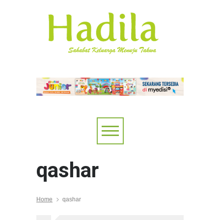
qashar
Home
qashar