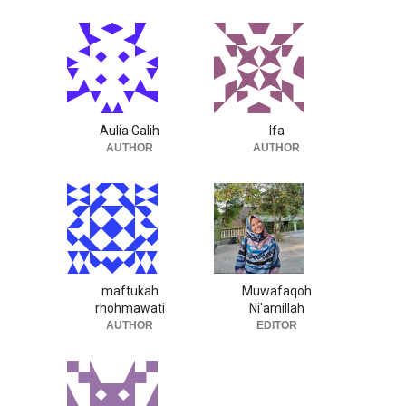
Aulia Galih
Ifa
AUTHOR
AUTHOR
maftukah
Muwafaqoh
rhohmawati
Ni'amillah
AUTHOR
EDITOR