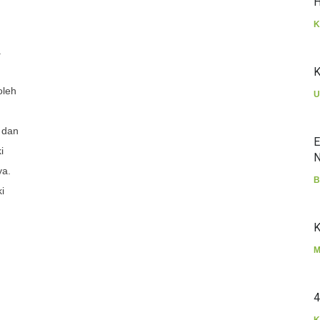
H
K
a
K
oleh
U
 dan
E
i
N
ya.
B
i
K
M
4