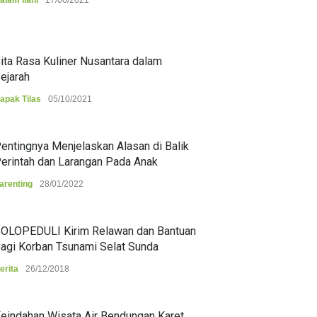
alam Ilahi
17/06/2021
ita Rasa Kuliner Nusantara dalam
ejarah
apak Tilas
05/10/2021
entingnya Menjelaskan Alasan di Balik
erintah dan Larangan Pada Anak
arenting
28/01/2022
OLOPEDULI Kirim Relawan dan Bantuan
agi Korban Tsunami Selat Sunda
erita
26/12/2018
eindahan Wisata Air Bendungan Karet