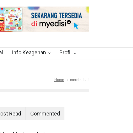
al
Info Keagenan
Profil
Home
merebuthati
ost Read
Commented