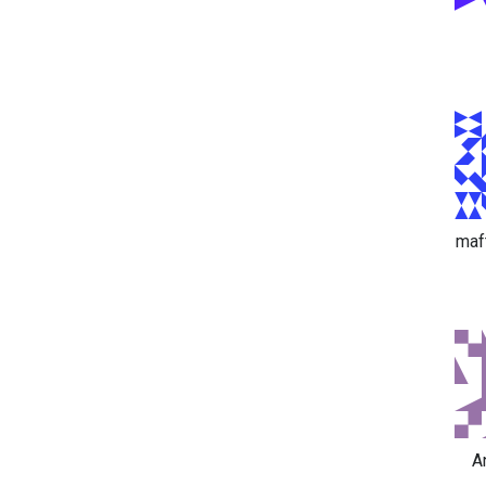
maf
A