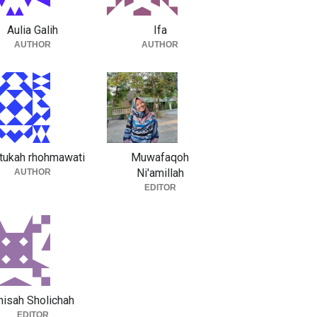
Aulia Galih
Ifa
AUTHOR
AUTHOR
tukah rhohmawati
Muwafaqoh
Ni'amillah
AUTHOR
EDITOR
nisah Sholichah
EDITOR