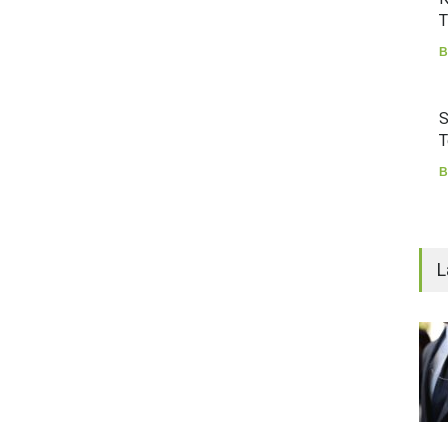
T
B
S
T
B
L