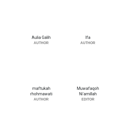
Aulia Galih
Ifa
AUTHOR
AUTHOR
maftukah
Muwafaqoh
rhohmawati
Ni'amillah
AUTHOR
EDITOR