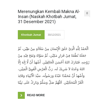
Merenungkan Kembali Makna Al-
0
Insan (Naskah Khotbah Jumat,
31 Desember 2021)
Khotbah Jumat
30/12/2021
اَلْحَمْدُ لِلَّهِ الَّذِيْ خَلَقَ الْإِنْسَانَ مِنْ سُلَالَةٍ مِنْ طِيْن، ثُمَّ
جَعَلَهُ نُطْفَةً فِيْ قَرَارٍ مَكِيْن، ثُمَّ سَوَّاهُ وَنَفَخَ فِيْهِ مِنْ
رُوْحِهِ، فَتَبَارَكَ اللهُ أَحْسَنَ الْخَالِقِيْن. أَشْهَدُ أَنْ لَّا إِلٰهَ إِلَّا
اللهُ وَحْدَهُ لاَ شَرِيكَ لَه، رَبُّ الْعَرْشِ الْقَوِيِّ الْمَتِيْن،
وَأَشْهَدُ أَنَّ مُحَمَّدًا عَبْدُهُ وَرَسُولُه، سَيِّدَ الْأَنْبِيَاءِ وَقَائِدَ
الْغُرِّ الْمُحَجَّلِيْن. اَللّٰهُمَّ صَلِّ وَسَلِّمْ وَبَارِكْ عَلَى نَبِيِّنَا
READ MORE