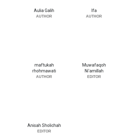
Aulia Galih
Ifa
AUTHOR
AUTHOR
maftukah
Muwafaqoh
rhohmawati
Ni'amillah
AUTHOR
EDITOR
Anisah Sholichah
EDITOR