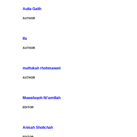
Aulia Galih
AUTHOR
Ifa
AUTHOR
maftukah rhohmawati
AUTHOR
Muwafaqoh Ni'amillah
EDITOR
Anisah Sholichah