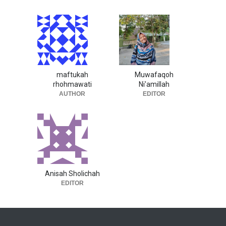
maftukah
Muwafaqoh
rhohmawati
Ni'amillah
AUTHOR
EDITOR
Anisah Sholichah
EDITOR