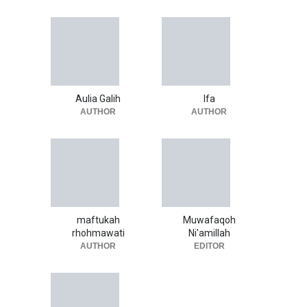
Aulia Galih
Ifa
AUTHOR
AUTHOR
maftukah
Muwafaqoh
rhohmawati
Ni'amillah
AUTHOR
EDITOR