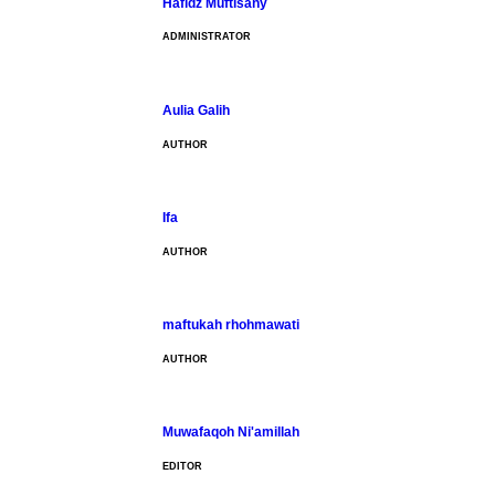
Hafidz Muftisany
ADMINISTRATOR
Aulia Galih
AUTHOR
Ifa
AUTHOR
maftukah rhohmawati
AUTHOR
Muwafaqoh Ni'amillah
EDITOR