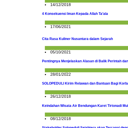
Mahligai
14/12/2018
4 Konsekuensi Iman Kepada Allah Ta’ala
Kalam Ilahi
17/06/2021
Cita Rasa Kuliner Nusantara dalam Sejarah
Napak Tilas
05/10/2021
Pentingnya Menjelaskan Alasan di Balik Perintah d
Parenting
28/01/2022
SOLOPEDULI Kirim Relawan dan Bantuan Bagi Korba
Berita
26/12/2018
Keindahan Wisata Air Bendungan Karet Tirtonadi Mula
Berita
08/12/2018
Stakeholder Solopeduli Sejahtera akan Tercapai den