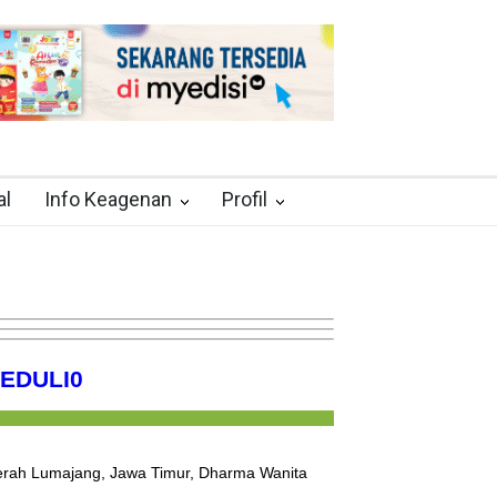
al
Info Keagenan
Profil
PEDULI
0
erah Lumajang, Jawa Timur, Dharma Wanita