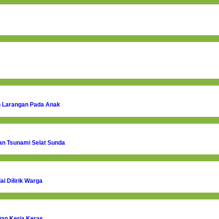
an Larangan Pada Anak
n Tsunami Selat Sunda
i Dilirik Warga
gan Kerja Keras