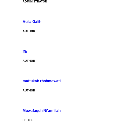
ADMINISTRATOR
Aulia Galih
AUTHOR
Ifa
AUTHOR
maftukah rhohmawati
AUTHOR
Muwafaqoh Ni'amillah
EDITOR