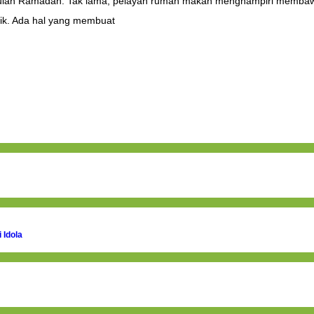
lan Ramadan. Tak lama, pelayan rumah makan menghampiri membawak
aik. Ada hal yang membuat
 Idola