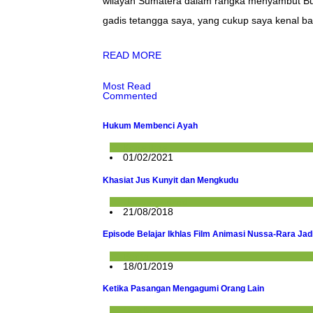
wilayah Sumatera dalam rangka menyambut Bu
gadis tetangga saya, yang cukup saya kenal b
READ MORE
Most Read
Commented
Hukum Membenci Ayah
Konsultasi
01/02/2021
Khasiat Jus Kunyit dan Mengkudu
Uncategorized
21/08/2018
Episode Belajar Ikhlas Film Animasi Nussa-Rara Jadi
Berita
18/01/2019
Ketika Pasangan Mengagumi Orang Lain
Mahligai