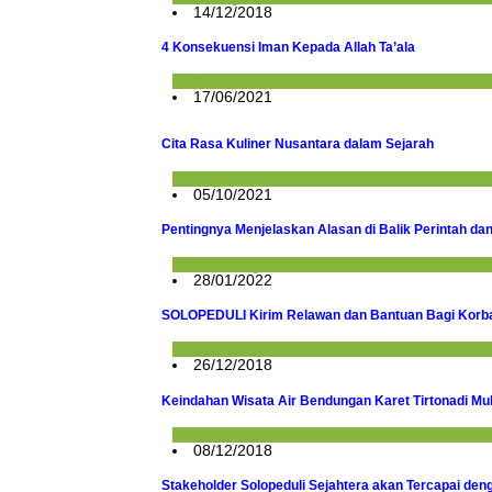
14/12/2018
4 Konsekuensi Iman Kepada Allah Ta’ala
Kalam Ilahi
17/06/2021
Cita Rasa Kuliner Nusantara dalam Sejarah
Napak Tilas
05/10/2021
Pentingnya Menjelaskan Alasan di Balik Perintah d
Parenting
28/01/2022
SOLOPEDULI Kirim Relawan dan Bantuan Bagi Korba
Berita
26/12/2018
Keindahan Wisata Air Bendungan Karet Tirtonadi Mula
Berita
08/12/2018
Stakeholder Solopeduli Sejahtera akan Tercapai den