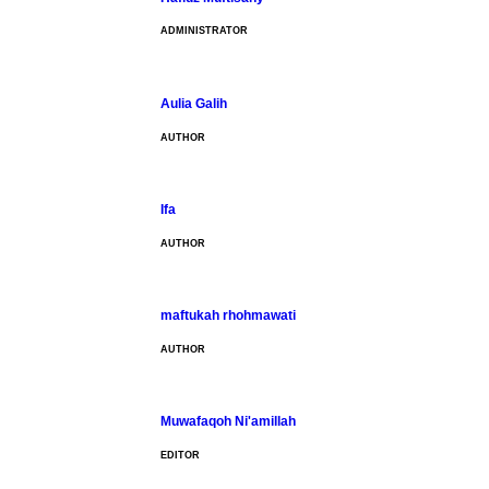
ADMINISTRATOR
Aulia Galih
AUTHOR
Ifa
AUTHOR
maftukah rhohmawati
AUTHOR
Muwafaqoh Ni'amillah
EDITOR