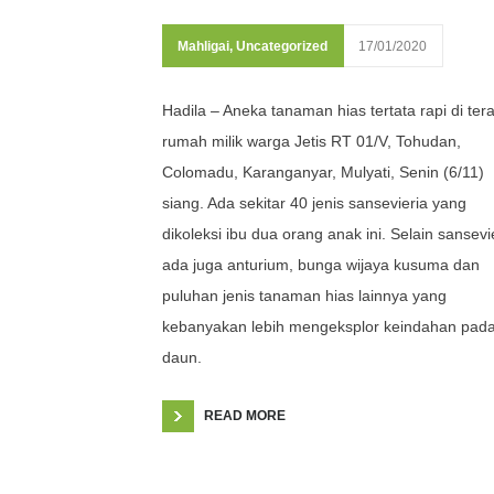
Mahligai
,
Uncategorized
17/01/2020
Hadila – Aneka tanaman hias tertata rapi di ter
rumah milik warga Jetis RT 01/V, Tohudan,
Colomadu, Karanganyar, Mulyati, Senin (6/11)
siang. Ada sekitar 40 jenis sansevieria yang
dikoleksi ibu dua orang anak ini. Selain sansevi
ada juga anturium, bunga wijaya kusuma dan
puluhan jenis tanaman hias lainnya yang
kebanyakan lebih mengeksplor keindahan pad
daun.
READ MORE