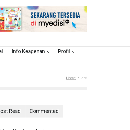
al
Info Keagenan
Profil
Home
asri
ost Read
Commented