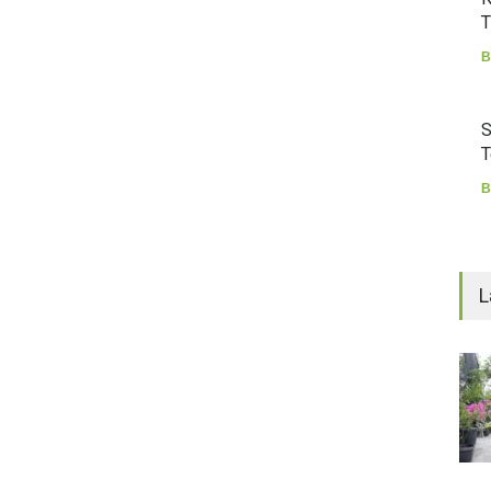
T
B
S
T
B
L