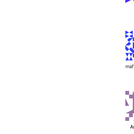
maf
A