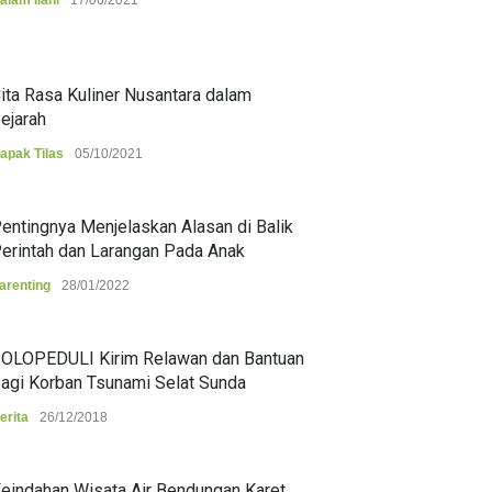
alam Ilahi
17/06/2021
ita Rasa Kuliner Nusantara dalam
ejarah
apak Tilas
05/10/2021
entingnya Menjelaskan Alasan di Balik
erintah dan Larangan Pada Anak
arenting
28/01/2022
OLOPEDULI Kirim Relawan dan Bantuan
agi Korban Tsunami Selat Sunda
erita
26/12/2018
eindahan Wisata Air Bendungan Karet