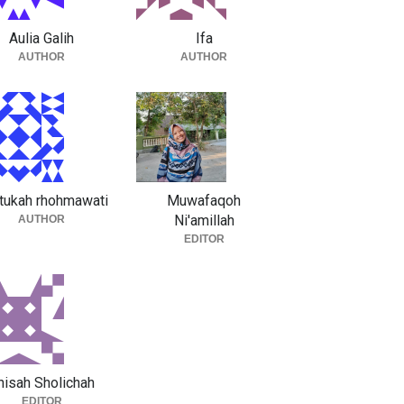
Aulia Galih
Ifa
AUTHOR
AUTHOR
tukah rhohmawati
Muwafaqoh
Ni'amillah
AUTHOR
EDITOR
nisah Sholichah
EDITOR