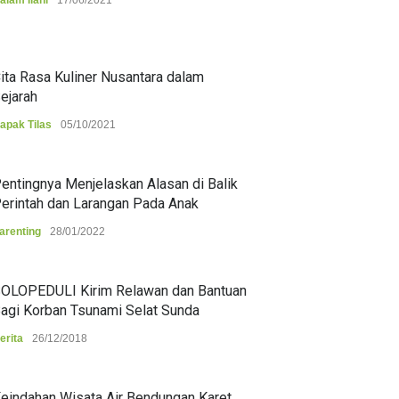
alam Ilahi
17/06/2021
ita Rasa Kuliner Nusantara dalam
ejarah
apak Tilas
05/10/2021
entingnya Menjelaskan Alasan di Balik
erintah dan Larangan Pada Anak
arenting
28/01/2022
OLOPEDULI Kirim Relawan dan Bantuan
agi Korban Tsunami Selat Sunda
erita
26/12/2018
eindahan Wisata Air Bendungan Karet