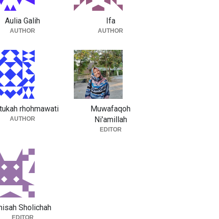
Aulia Galih
Ifa
AUTHOR
AUTHOR
tukah rhohmawati
Muwafaqoh
Ni'amillah
AUTHOR
EDITOR
nisah Sholichah
EDITOR