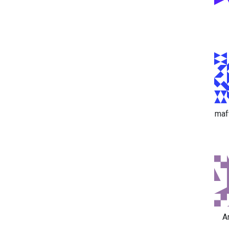
maf
A