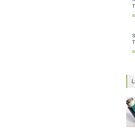
T
B
S
T
B
L