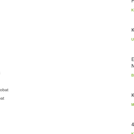
H
K
K
U
E
N
i
B
obat
K
bat
M
4