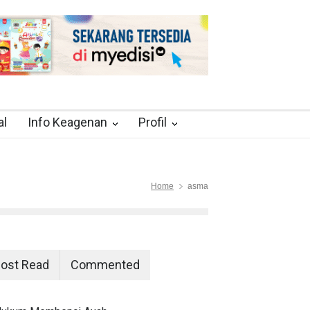
al
Info Keagenan
Profil
Home
asma
ost Read
Commented